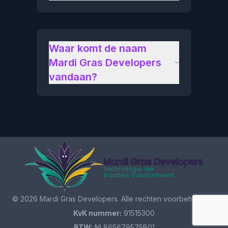
Waar komt de naam
Mardi Gras Developers
vandaan?
©
2026
Mardi Gras Developers. Alle rechten voorbehouden.
KvK nummer:
91515300
BTW:
NL865679575B01