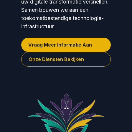
uw digitale transformatie versnellen.
2
Samen bouwen we aan een
3
toekomstbestendige technologie-
infrastructuur.
4
5
Vraag Meer Informatie Aan
6
7
Onze Diensten Bekijken
8
9
0
1
0
2
1
0
3
0
2
1
4
1
3
2
5