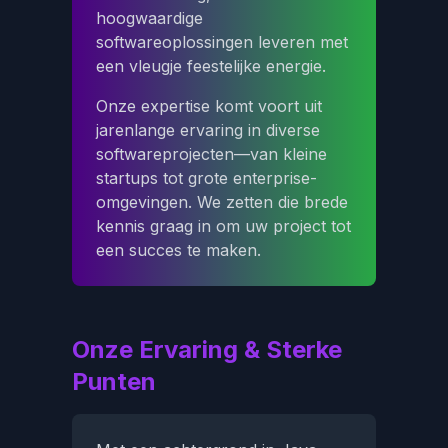
hoogwaardige
softwareoplossingen leveren met
een vleugje feestelijke energie.
Onze expertise komt voort uit
jarenlange ervaring in diverse
softwareprojecten—van kleine
startups tot grote enterprise-
omgevingen. We zetten die brede
kennis graag in om uw project tot
een succes te maken.
Onze Ervaring & Sterke
Punten