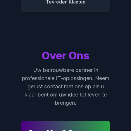
2
1
8
7
Tevreden Klanten
3
2
9
8
4
3
9
5
4
6
5
7
6
Over Ons
8
7
9
8
Uw betrouwbare partner in
9
professionele IT-oplossingen. Neem
gerust contact met ons op als u
klaar bent om uw idee tot leven te
brengen.